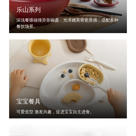
乐山系列
深浅餐碟碰撞异形碗盏，光泽媲美骨瓷质感，适配多种
餐饮场景。
宝宝餐具
可爱造型 激发兴趣，促进宝宝自主进食。