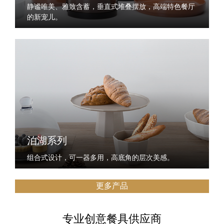
静谧唯美、雅致含蓄，垂直式堆叠摆放，高端特色餐厅
的新宠儿。
泊湖系列
组合式设计，可一器多用，高底角的层次美感。
更多产品
专业创意餐具供应商