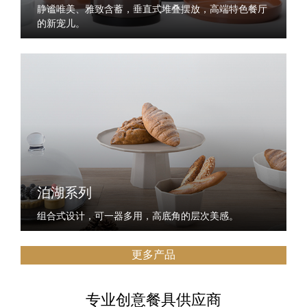
静谧唯美、雅致含蓄，垂直式堆叠摆放，高端特色餐厅
的新宠儿。
泊湖系列
组合式设计，可一器多用，高底角的层次美感。
更多产品
专业创意餐具供应商