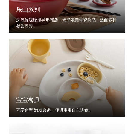
乐山系列
深浅餐碟碰撞异形碗盏，光泽媲美骨瓷质感，适配多种
餐饮场景。
宝宝餐具
可爱造型 激发兴趣，促进宝宝自主进食。