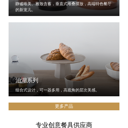
静谧唯美、雅致含蓄，垂直式堆叠摆放，高端特色餐厅
的新宠儿。
泊湖系列
组合式设计，可一器多用，高底角的层次美感。
更多产品
专业创意餐具供应商