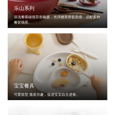
乐山系列
深浅餐碟碰撞异形碗盏，光泽媲美骨瓷质感，适配多种
餐饮场景。
宝宝餐具
可爱造型 激发兴趣，促进宝宝自主进食。