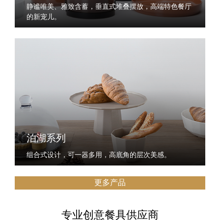
静谧唯美、雅致含蓄，垂直式堆叠摆放，高端特色餐厅
的新宠儿。
泊湖系列
组合式设计，可一器多用，高底角的层次美感。
更多产品
专业创意餐具供应商