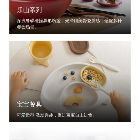
乐山系列
深浅餐碟碰撞异形碗盏，光泽媲美骨瓷质感，适配多种
餐饮场景。
宝宝餐具
可爱造型 激发兴趣，促进宝宝自主进食。