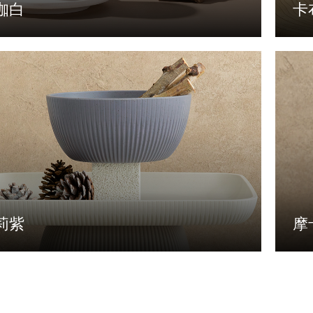
咖白
卡
莉紫
摩