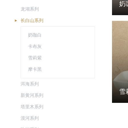
奶
龙湖系列
长白山系列
奶咖白
卡布灰
雪莉紫
摩卡黑
洱海系列
雪
新黄河系列
塔里木系列
漠河系列