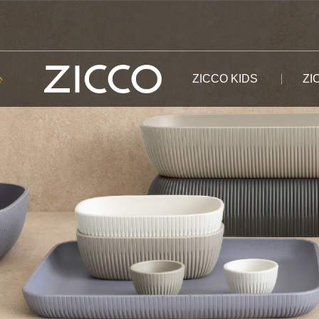
心
ZICCO KIDS
ZI
普陀山系列
儿童餐盘
餐具
雪山系列
布达拉系列
湘江系列
儿童餐碗
保鲜盒
天山系列
长江系列
黑河系列
儿童餐具套装
杯具
泰山系列
长城系列
龙湖系列
泊湖系列
长白山系列
纳木措系列