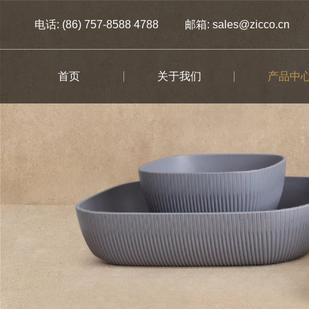
电话: (86) 757-8588 4788
邮箱: sales@zicco.cn
首页
关于我们
产品中
品牌故事
全部
全部
全部
定制服务
品牌优势
自助餐专区
儿童餐具
餐厨专区
品牌案例
品牌动态
餐厅专区
儿童饮具
收纳专区
酒吧/咖啡厅专区
家居用品专区
姆明系列