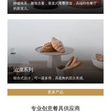
静谧唯美、雅致含蓄，垂直式堆叠摆放，高端特色餐厅
的新宠儿。
泊湖系列
组合式设计，可一器多用，高底角的层次美感。
更多产品
专业创意餐具供应商