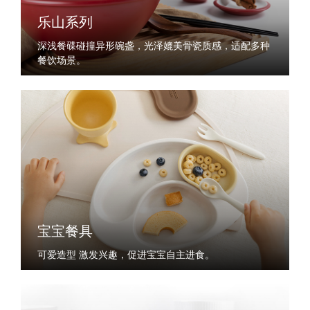
乐山系列
深浅餐碟碰撞异形碗盏，光泽媲美骨瓷质感，适配多种
餐饮场景。
宝宝餐具
可爱造型 激发兴趣，促进宝宝自主进食。