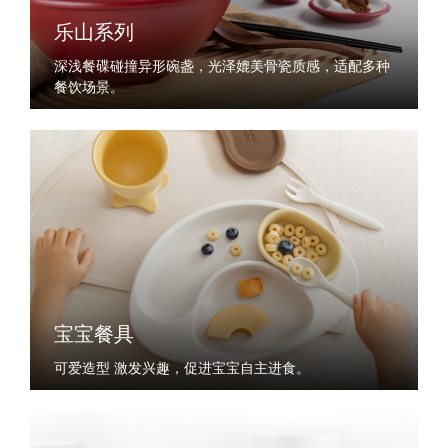
乐山系列
深浅餐碟碰撞异形碗盏，光泽媲美骨瓷质感，适配多种
餐饮场景。
宝宝餐具
可爱造型 激发兴趣，促进宝宝自主进食。