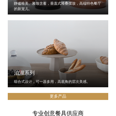
静谧唯美、雅致含蓄，垂直式堆叠摆放，高端特色餐厅
的新宠儿。
泊湖系列
组合式设计，可一器多用，高底角的层次美感。
更多产品
专业创意餐具供应商