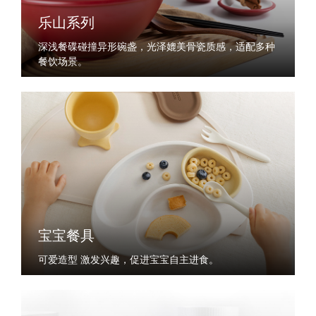
乐山系列
深浅餐碟碰撞异形碗盏，光泽媲美骨瓷质感，适配多种
餐饮场景。
宝宝餐具
可爱造型 激发兴趣，促进宝宝自主进食。