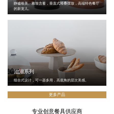
静谧唯美、雅致含蓄，垂直式堆叠摆放，高端特色餐厅
的新宠儿。
泊湖系列
组合式设计，可一器多用，高底角的层次美感。
更多产品
专业创意餐具供应商